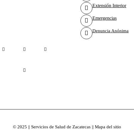
rcuito Cerro del Gato, Número
Extensión Interior
t. G, Col. Ciudad Gobierno,
Emergencias
p. 98160, Zacatecas, Zac.
Denuncia Anónima
Facebook
Instagram
Youtube
Tiktok
© 2025 || Servicios de Salud de Zacatecas || Mapa del sitio