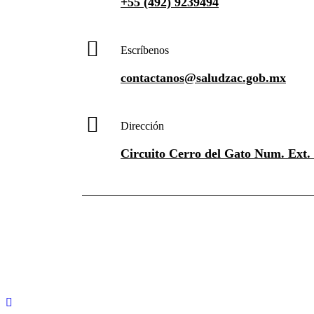
+55 (492) 9239494
Escríbenos
contactanos@saludzac.gob.mx
Dirección
Circuito Cerro del Gato Num. Ext. 