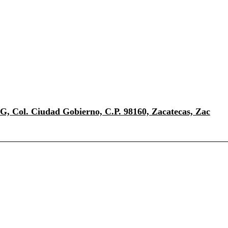
G, Col. Ciudad Gobierno, C.P. 98160, Zacatecas, Zac