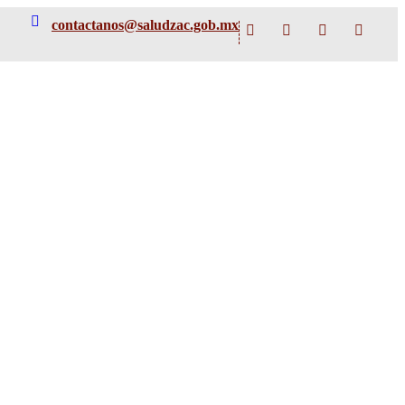
contactanos@saludzac.gob.mx
Facebook
Instagram
TikTok
X