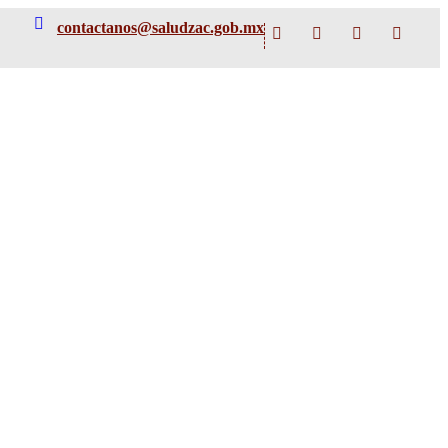
contactanos@saludzac.gob.mx
Facebook
Instagram
TikTok
X