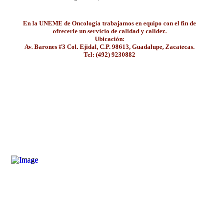
En la UNEME de Oncología trabajamos en equipo con el fin de
ofrecerle un servicio de calidad y calidez.
Ubicación:
Av. Barones #3 Col. Ejidal, C.P. 98613, Guadalupe, Zacatecas.
Tel: (492) 9230882
Dirección
Circuito Cerro del Gato, Número Ext. G, Col. Ciudad