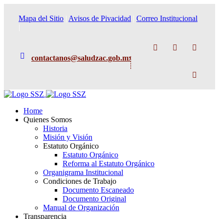
Mapa del Sitio
|
Avisos de Pivacidad
|
Correo Institucional
|
Facebook
Instagram
TikTok
contactanos@saludzac.gob.mx
X
Home
Quienes Somos
Historia
Misión y Visión
Estatuto Orgánico
Estatuto Orgánico
Reforma al Estatuto Orgánico
Organigrama Institucional
Condiciones de Trabajo
Documento Escaneado
Documento Original
Manual de Organización
Transparencia