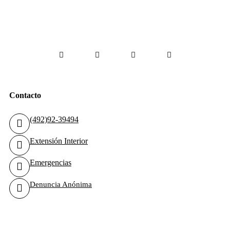
Gobierno, C.p. 98160, Zacatecas, Zac.
Facebook
Instagram
Youtube
Tiktok
Contacto
(492)92-39494
Extensión Interior
Emergencias
Denuncia Anónima