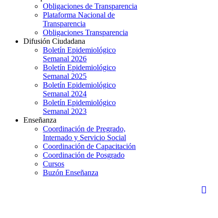
Obligaciones de Transparencia
Plataforma Nacional de
Transparencia
Obligaciones Transparencia
Difusión Ciudadana
Boletín Epidemiológico
Semanal 2026
Boletín Epidemiológico
Semanal 2025
Boletín Epidemiológico
Semanal 2024
Boletín Epidemiológico
Semanal 2023
Enseñanza
Coordinación de Pregrado,
Internado y Servicio Social
Coordinación de Capacitación
Coordinación de Posgrado
Cursos
Buzón Enseñanza
fas
fa-
sea