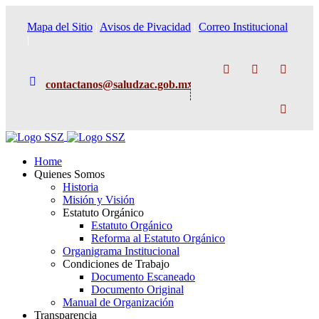
Mapa del Sitio
|
Avisos de Pivacidad
|
Correo Institucional
|
Facebook
Instagram
TikTok
contactanos@saludzac.gob.mx
X
Home
Quienes Somos
Historia
Misión y Visión
Estatuto Orgánico
Estatuto Orgánico
Reforma al Estatuto Orgánico
Organigrama Institucional
Condiciones de Trabajo
Documento Escaneado
Documento Original
Manual de Organización
Transparencia