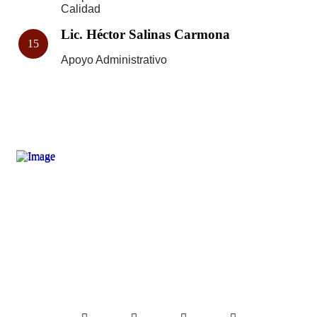
Calidad
Lic. Héctor Salinas Carmona
15
Apoyo Administrativo
Dirección
Circuito Cerro del Gato, Número Ext. G, Col. Ciudad
Gobierno, C.p. 98160, Zacatecas, Zac.
Facebook
Instagram
Youtube
Tiktok